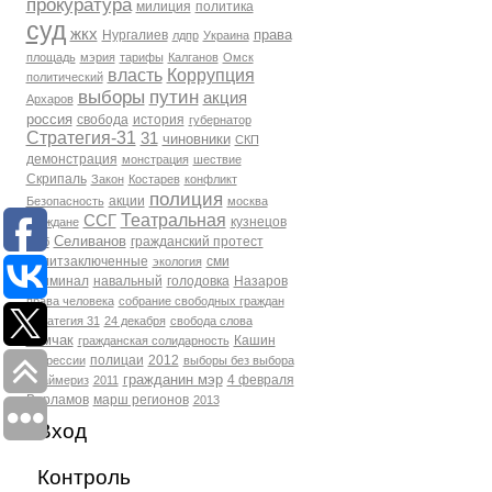
прокуратура
милиция
политика
суд
жкх
права
Нургалиев
лдпр
Украина
площадь
мэрия
тарифы
Калганов
Омск
власть
Коррупция
политический
выборы
путин
акция
Архаров
россия
свобода
история
губернатор
Стратегия-31
31
чиновники
СКП
демонстрация
монстрация
шествие
Скрипаль
Закон
Костарев
конфликт
полиция
акции
Безопасность
москва
Театральная
ССГ
кузнецов
Граждане
Селиванов
гражданский протест
фсб
политзаключенные
сми
экология
Криминал
навальный
голодовка
Назаров
права человека
собрание свободных граждан
Стратегия 31
24 декабря
свобода слова
Томчак
Кашин
гражданская солидарность
полицаи
2012
репрессии
выборы без выбора
гражданин мэр
4 февраля
Праймериз
2011
Варламов
марш регионов
2013
Вход
Контроль