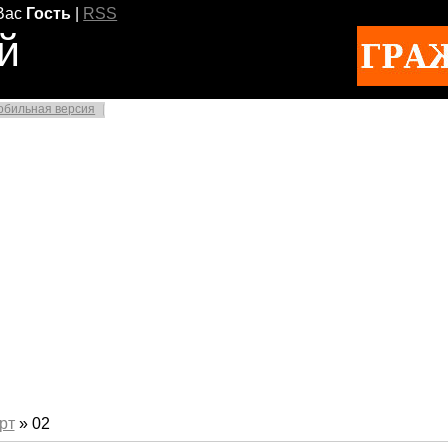
Вас
Гость
|
RSS
й
обильная версия
рт
»
02