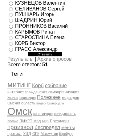
КУЗНЕЦОВ Валентин
СЕЛИВАНОВ Сергей
ПУШКАРЬ Игорь
ШАДРИН Юрий
ПРОННИКОВ Василий
КАРЫМОВ Ринат
СТАРОСТИНА Елена
КОРБ Виктор
ГРАСС Александр
Результаты
|
Архив опросов
Всего ответов:
51
Теги
митинг
Корб
собрание
интернет
гражданская самоорганизация
Полежаев
медведев
Козлов
оппозиция
Омская область
видео
Камерцель
Омск
конституция
солидарность
пикет
мвд
мэр
Президент
яблоко
произвол
беспредел
менты
протест
УВД
ОГК
Махмутов
Шрейдер