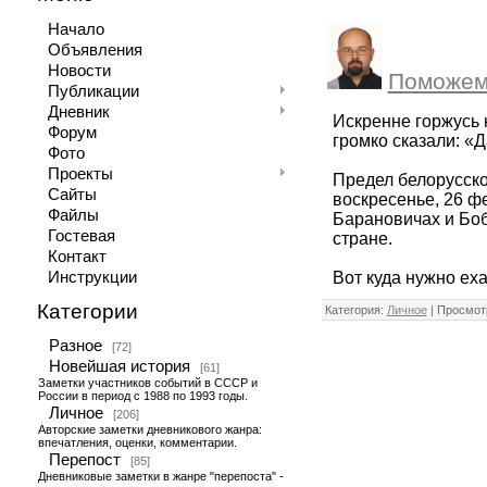
Начало
Объявления
Новости
Поможем 
Публикации
Дневник
Искренне горжусь 
Форум
громко сказали: «
Фото
Проекты
Предел белорусско
Сайты
воскресенье, 26 ф
Файлы
Барановичах и Боб
Гостевая
стране.
Контакт
Вот куда нужно еха
Инструкции
Категории
Категория:
Личное
| Просмотр
Разное
[72]
Новейшая история
[61]
Заметки участников событий в СССР и
России в период с 1988 по 1993 годы.
Личное
[206]
Авторские заметки дневникового жанра:
впечатления, оценки, комментарии.
Перепост
[85]
Дневниковые заметки в жанре "перепоста" -