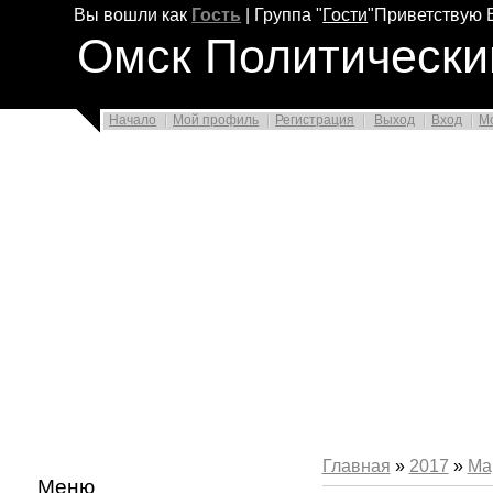
Вы вошли как
Гость
|
Группа
"
Гости
"
Приветствую 
Омск Политически
Начало
Мой профиль
Регистрация
Выход
Вход
М
Главная
»
2017
»
Ма
Меню