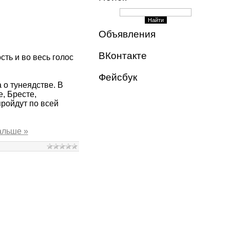
Объявления
ВКонтакте
ть и во весь голос
Фейсбук
о тунеядстве. В
, Бресте,
пройдут по всей
альше »