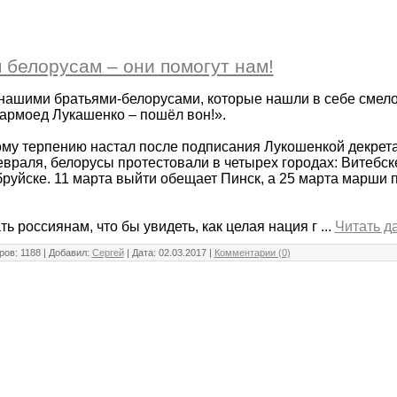
белорусам – они помогут нам!
нашими братьями-белорусами, которые нашли в себе смелос
Дармоед Лукашенко – пошёл вон!».
му терпению настал после подписания Лукошенкой декрета 
евраля, белорусы протестовали в четырех городах: Витебске
руйске. 11 марта выйти обещает Пинск, а 25 марта марши 
ть россиянам, что бы увидеть, как целая нация г
...
Читать д
ов: 1188 | Добавил:
Сергей
| Дата:
02.03.2017
|
Комментарии (0)