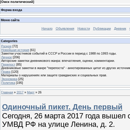
[
Омск политический
]
Форма входа
Меню сайта
Начало
Объявления
Новости
Публикации
Дневник
Categories
Разное
[72]
Новейшая история
[61]
Заметки участников событий в СССР и России в период с 1988 по 1993 годы.
Личное
[206]
Авторские заметки дневникового жанра: впечатления, оценки, комментарии.
Перепост
[85]
Дневниковые заметки в жанре "перепоста" - аннотированных цитат из других источник
Права
[120]
Материалы о нарушениях или защите гражданских и социальных прав.
Экономика
[25]
Политика
[195]
Главная
»
2017
»
Март
»
26
Одиночный пикет. День первый
Сегодня, 26 марта 2017 года вышел 
УМВД РФ на улице Ленина, д. 2.