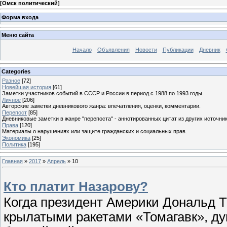
[
Омск политический
]
Форма входа
Меню сайта
Начало
Объявления
Новости
Публикации
Дневник
Categories
Разное
[72]
Новейшая история
[61]
Заметки участников событий в СССР и России в период с 1988 по 1993 годы.
Личное
[206]
Авторские заметки дневникового жанра: впечатления, оценки, комментарии.
Перепост
[85]
Дневниковые заметки в жанре "перепоста" - аннотированных цитат из других источник
Права
[120]
Материалы о нарушениях или защите гражданских и социальных прав.
Экономика
[25]
Политика
[195]
Главная
»
2017
»
Апрель
»
10
Кто платит Назарову?
Когда президент Америки Дональд Т
крылатыми ракетами «Томагавк», дума