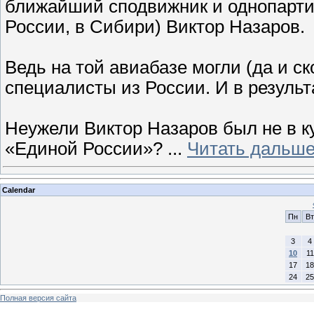
ближайший сподвижник и однопартие
России, в Сибири) Виктор Назаров.
Ведь на той авиабазе могли (да и с
специалисты из России. И в результ
Неужели Виктор Назаров был не в к
«Единой России»?
...
Читать дальше
Calendar
Пн
Вт
3
4
10
11
17
18
24
25
Полная версия сайта