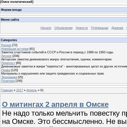
[
Омск политический
]
Форма входа
Меню сайта
Начало
Объявления
Новости
Публикации
Дневник
Categories
Разное
[72]
Новейшая история
[61]
Заметки участников событий в СССР и России в период с 1988 по 1993 годы.
Личное
[206]
Авторские заметки дневникового жанра: впечатления, оценки, комментарии.
Перепост
[85]
Дневниковые заметки в жанре "перепоста" - аннотированных цитат из других источник
Права
[120]
Материалы о нарушениях или защите гражданских и социальных прав.
Экономика
[25]
Политика
[195]
Главная
»
2017
»
Апрель
»
01
О митингах 2 апреля в Омске
Не надо только мельчить повестку 
на Омске. Это бессмысленно. Не вы