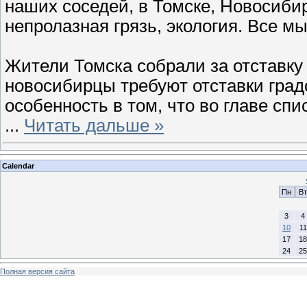
наших соседей, в Томске, Новосибир
непролазная грязь, экология. Все 
Жители Томска собрали за отставку
новосибирцы требуют отставки град
особенность в том, что во главе с
...
Читать дальше »
Calendar
Пн
Вт
3
4
10
11
17
18
24
25
Полная версия сайта