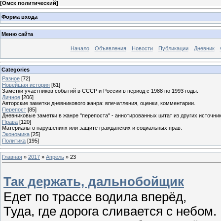
[
Омск политический
]
Форма входа
Меню сайта
Начало
Объявления
Новости
Публикации
Дневник
Categories
Разное
[72]
Новейшая история
[61]
Заметки участников событий в СССР и России в период с 1988 по 1993 годы.
Личное
[206]
Авторские заметки дневникового жанра: впечатления, оценки, комментарии.
Перепост
[85]
Дневниковые заметки в жанре "перепоста" - аннотированных цитат из других источник
Права
[120]
Материалы о нарушениях или защите гражданских и социальных прав.
Экономика
[25]
Политика
[195]
Главная
»
2017
»
Апрель
»
23
Так держать, дальнобойщик
Едет по трассе водила вперёд,
Туда, где дорога сливается с небом.