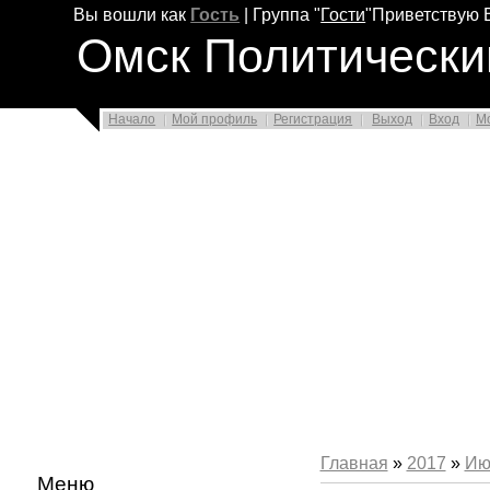
Вы вошли как
Гость
|
Группа
"
Гости
"
Приветствую 
Омск Политически
Начало
Мой профиль
Регистрация
Выход
Вход
М
Главная
»
2017
»
Ию
Меню