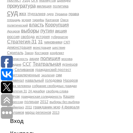
протест
УВД
ОГК
Махмутов
Шрейдер
прокуратура
милиция
политика
суд
жкх
права
Нургалиев
лдпр
Украина
площадь
мэрия
тарифы
Калганов
Омск
власть
Коррупция
политический
выборы
путин
акция
Архаров
россия
свобода
история
губернатор
Стратегия-31
31
чиновники
СКП
демонстрация
монстрация
шествие
Скрипаль
Закон
Костарев
конфликт
полиция
акции
Безопасность
москва
Театральная
ССГ
кузнецов
Граждане
Селиванов
гражданский протест
фсб
политзаключенные
сми
экология
Криминал
навальный
голодовка
Назаров
права человека
собрание свободных граждан
Стратегия 31
24 декабря
свобода слова
Томчак
Кашин
гражданская солидарность
полицаи
2012
репрессии
выборы без выбора
гражданин мэр
4 февраля
Праймериз
2011
Варламов
марш регионов
2013
Вход