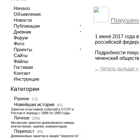
Начало
Объявления
Покушени
Новости
Публикации
Дневник
1 июня 2017 года 
Форум
российской федера
Фото
Проекты
Подробности покуш
Сайты
чеченский обществ
Файлы
Гостевая
...
Читать дальше »
Контакт
Инструкции
Категории
Разное
[72]
Новейшая история
[61]
Заметки участников событий в СССР и
России в период с 1988 по 1993 годы.
Личное
[206]
Авторские заметки дневникового жанра:
впечатления, оценки, комментарии.
Перепост
[85]
Дневниковые заметки в жанре "перепоста" -