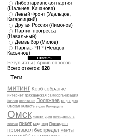
Либертарианская партия
(Шальнев, Кичанова)
Левый Фронт (Удальцов,
Кагарлицкий)
Другая Россия (Лимонов)
Партия прогресса
(Навальный)
Демвыбор (Милов)
Парнас-РПР (Немцов,
Касьянов)
Результаты
|
Архив опросов
Всего ответов:
628
Теги
митинг
Корб
собрание
интернет
гражданская самоорганизация
Полежаев
медведев
Козлов
оппозиция
Омская область
видео
Камерцель
Омск
конституция
солидарность
пикет
мвд
мэр
Президент
яблоко
произвол
беспредел
менты