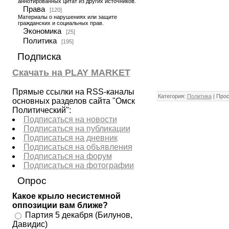
аннотированных цитат из других источников.
Права
[120]
Материалы о нарушениях или защите
гражданских и социальных прав.
Экономика
[25]
Политика
[195]
Подписка
Скачать на PLAY MARKET
Прямые ссылки на RSS-каналы
Категория:
Политика
| Прос
основных разделов сайта "Омск
Политический":
Подписаться на новости
Подписаться на публикации
Подписаться на дневник
Подписаться на объявления
Подписаться на форум
Подписаться на фотографии
Опрос
Какое крыло несистемной
оппозиции вам ближе?
Партия 5 декабря (Билунов,
Давидис)