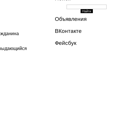
Объявления
ВКонтакте
ажданина
Фейсбук
е выдающийся