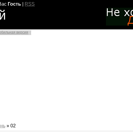
Вас
Гость
|
RSS
й
обильная версия
нь
»
02