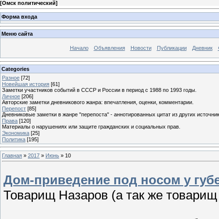
[
Омск политический
]
Форма входа
Меню сайта
Начало
Объявления
Новости
Публикации
Дневник
Categories
Разное
[72]
Новейшая история
[61]
Заметки участников событий в СССР и России в период с 1988 по 1993 годы.
Личное
[206]
Авторские заметки дневникового жанра: впечатления, оценки, комментарии.
Перепост
[85]
Дневниковые заметки в жанре "перепоста" - аннотированных цитат из других источник
Права
[120]
Материалы о нарушениях или защите гражданских и социальных прав.
Экономика
[25]
Политика
[195]
Главная
»
2017
»
Июнь
»
10
Дом-приведение под носом у губ
Товарищ Назаров (а так же товарищ