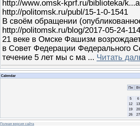
http://www.omsk-kprf.ru/biblioteka/k.
http://politomsk.ru/publ/15-1-0-1541
В своём обращении (опубликованно
http://politomsk.ru/blog/2017-05-24
21 веке в Омске Фашизм возрождает
в Совет Федерации Федерального Со
течение 5 лет мы с ма
...
Читать дал
Calendar
Пн
Вт
5
6
12
13
19
20
26
27
Полная версия сайта