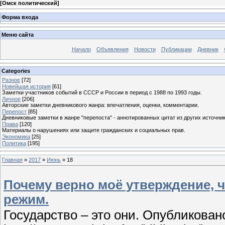
[
Омск политический
]
Форма входа
Меню сайта
Начало
Объявления
Новости
Публикации
Дневник
Categories
Разное
[72]
Новейшая история
[61]
Заметки участников событий в СССР и России в период с 1988 по 1993 годы.
Личное
[206]
Авторские заметки дневникового жанра: впечатления, оценки, комментарии.
Перепост
[85]
Дневниковые заметки в жанре "перепоста" - аннотированных цитат из других источник
Права
[120]
Материалы о нарушениях или защите гражданских и социальных прав.
Экономика
[25]
Политика
[195]
Главная
»
2017
»
Июнь
»
18
Почему верно моё утверждение, 
режим.
Государство – это они. Опубликовано