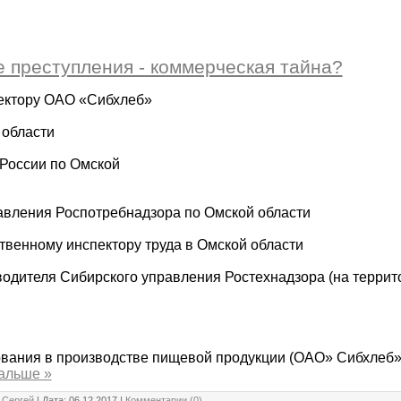
 преступления - коммерческая тайна?
ектору ОАО «Сибхлеб»
 области
России по Омской
авления Роспотребнадзора по Омской области
твенному инспектору труда в Омской области
одителя Сибирского управления Ростехнадзора (на терри
ования в производстве пищевой продукции (ОАО» Сибхлеб»
альше »
:
Сергей
| Дата:
06.12.2017
|
Комментарии (0)