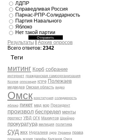
ЛДПР
Справедливая Россия
Парнас-РПР-Солидарность
Партия Навального
Яблоко
Нет такой партии
Результаты
|
Архив опросов
Всего ответов:
2342
Теги
митинг
Корб
собрание
интернет
гражданская самоорганизация
Полежаев
Козлов
оппозиция
КПРФ
медведев
Омская область
видео
Омск
конституция
солидарность
пикет
мвд
мэр
Президент
яблоко
произвол
беспредел
менты
протест
УВД
ОГК
Махмутов
Шрейдер
прокуратура
милиция
политика
суд
жкх
права
Нургалиев
лдпр
Украина
площадь
мэрия
тарифы
Калганов
Омск