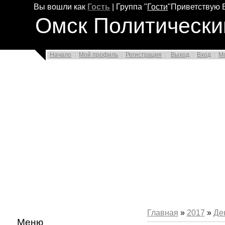
Вы вошли как
Гость
|
Группа
"
Гости
"
Приветствую 
Омск Политически
Начало
Мой профиль
Регистрация
Выход
Вход
М
Главная
»
2017
»
Де
Меню