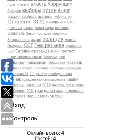
власть
Коррупция
политический
выборы
путин
акция
Архаров
россия
свобода
история
губернатор
Стратегия-31
31
чиновники
СКП
демонстрация
монстрация
шествие
Скрипаль
Закон
Костарев
конфликт
полиция
акции
Безопасность
москва
Театральная
ССГ
кузнецов
Граждане
Селиванов
гражданский протест
фсб
политзаключенные
сми
экология
Криминал
навальный
голодовка
Назаров
права человека
собрание свободных граждан
Стратегия 31
24 декабря
свобода слова
Томчак
Кашин
гражданская солидарность
полицаи
2012
репрессии
выборы без выбора
гражданин мэр
4 февраля
Праймериз
2011
Варламов
марш регионов
2013
Вход
Контроль
Онлайн всего:
4
Гостей:
4