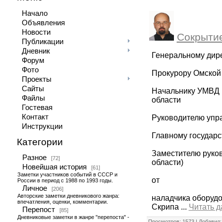
Начало
Объявления
Новости
Сокрытие
Публикации
Дневник
Генеральному дир
Форум
Фото
Прокурору Омской
Проекты
Сайты
Начальнику УМВД 
Файлы
области
Гостевая
Контакт
Руководителю упр
Инструкции
Главному государс
Категории
Заместителю руков
Разное
[72]
области)
Новейшая история
[61]
Заметки участников событий в СССР и
от
России в период с 1988 по 1993 годы.
Личное
[206]
Авторские заметки дневникового жанра:
наладчика оборуд
впечатления, оценки, комментарии.
Скрипа
...
Читать д
Перепост
[85]
Дневниковые заметки в жанре "перепоста" -
Просмотров: 1573 | Добавил