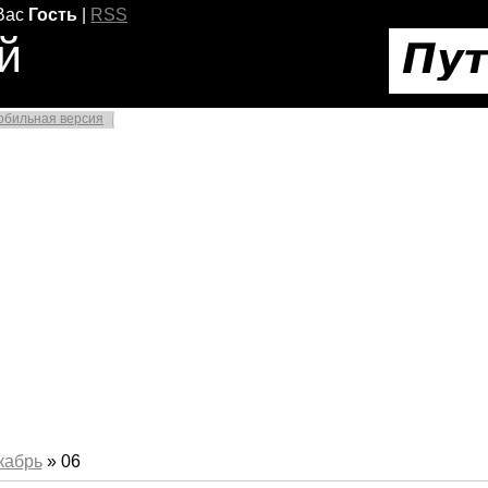
Вас
Гость
|
RSS
й
обильная версия
кабрь
»
06