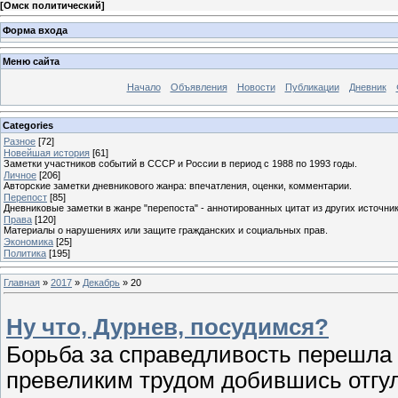
[
Омск политический
]
Форма входа
Меню сайта
Начало
Объявления
Новости
Публикации
Дневник
Categories
Разное
[72]
Новейшая история
[61]
Заметки участников событий в СССР и России в период с 1988 по 1993 годы.
Личное
[206]
Авторские заметки дневникового жанра: впечатления, оценки, комментарии.
Перепост
[85]
Дневниковые заметки в жанре "перепоста" - аннотированных цитат из других источник
Права
[120]
Материалы о нарушениях или защите гражданских и социальных прав.
Экономика
[25]
Политика
[195]
Главная
»
2017
»
Декабрь
»
20
Ну что, Дурнев, посудимся?
Борьба за справедливость перешла в
превеликим трудом добившись отгул