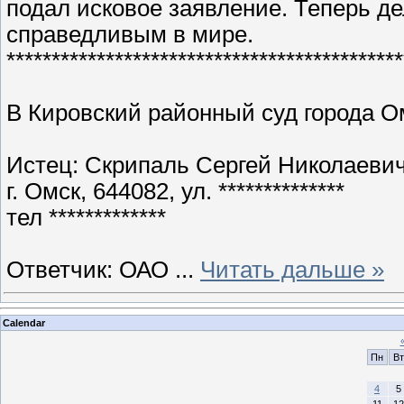
подал исковое заявление. Теперь д
справедливым в мире.
********************************************
В Кировский районный суд города О
Истец: Скрипаль Сергей Николаеви
г. Омск, 644082, ул. **************
тел *************
Ответчик: ОАО
...
Читать дальше »
Calendar
Пн
Вт
4
5
11
12