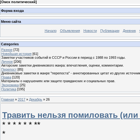
[
Омск политический
]
Форма входа
Меню сайта
Начало
Объявления
Новости
Публикации
Дневник
Categories
Разное
[72]
Новейшая история
[61]
Заметки участников событий в СССР и России в период с 1988 по 1993 годы.
Личное
[206]
Авторские заметки дневникового жанра: впечатления, оценки, комментарии.
Перепост
[85]
Дневниковые заметки в жанре "перепоста" - аннотированных цитат из других источник
Права
[120]
Материалы о нарушениях или защите гражданских и социальных прав.
Экономика
[25]
Политика
[195]
Главная
»
2017
»
Декабрь
»
26
Травить нельзя помиловать (или
* * * * * * **
*