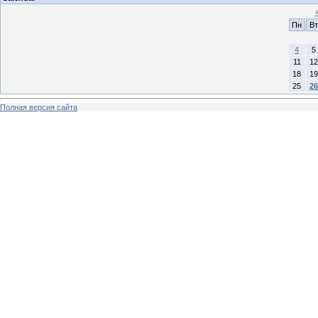
Пн
Вт
4
5
11
12
18
19
25
26
Полная версия сайта