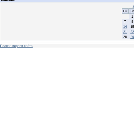
Пн
Вт
1
7
8
14
15
21
22
28
29
Полная версия сайта