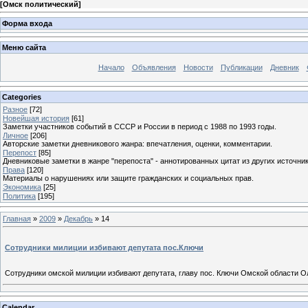
[
Омск политический
]
Форма входа
Меню сайта
Начало
Объявления
Новости
Публикации
Дневник
Categories
Разное
[72]
Новейшая история
[61]
Заметки участников событий в СССР и России в период с 1988 по 1993 годы.
Личное
[206]
Авторские заметки дневникового жанра: впечатления, оценки, комментарии.
Перепост
[85]
Дневниковые заметки в жанре "перепоста" - аннотированных цитат из других источник
Права
[120]
Материалы о нарушениях или защите гражданских и социальных прав.
Экономика
[25]
Политика
[195]
Главная
»
2009
»
Декабрь
»
14
Сотрудники милиции избивают депутата пос.Ключи
Сотрудники омской милиции избивают депутата, главу пос. Ключи Омской области Ол
Calendar