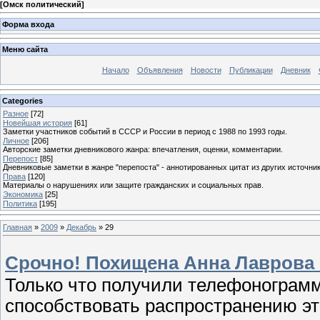
[
Омск политический
]
Форма входа
Меню сайта
Начало
Объявления
Новости
Публикации
Дневник
Categories
Разное
[72]
Новейшая история
[61]
Заметки участников событий в СССР и России в период с 1988 по 1993 годы.
Личное
[206]
Авторские заметки дневникового жанра: впечатления, оценки, комментарии.
Перепост
[85]
Дневниковые заметки в жанре "перепоста" - аннотированных цитат из других источник
Права
[120]
Материалы о нарушениях или защите гражданских и социальных прав.
Экономика
[25]
Политика
[195]
Главная
»
2009
»
Декабрь
»
29
Срочно! Похищена Анна Лаврова 
Только что получили телефонограмм
способствовать распространению э