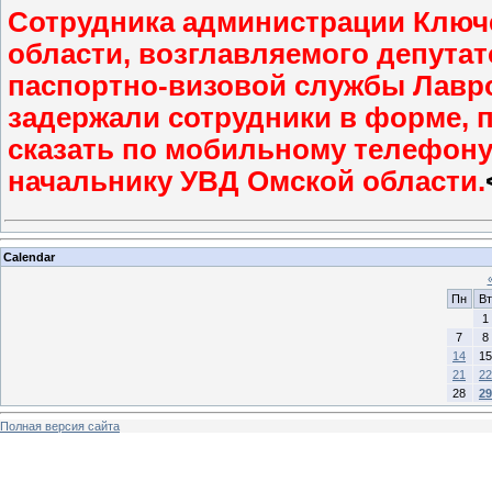
Сотрудника администрации Ключ
области, возглавляемого депута
паспортно-визовой службы Лавро
задержали сотрудники в форме, 
сказать по мобильному телефону,
начальнику УВД Омской области.
Calendar
Пн
Вт
1
7
8
14
15
21
22
28
29
Полная версия сайта