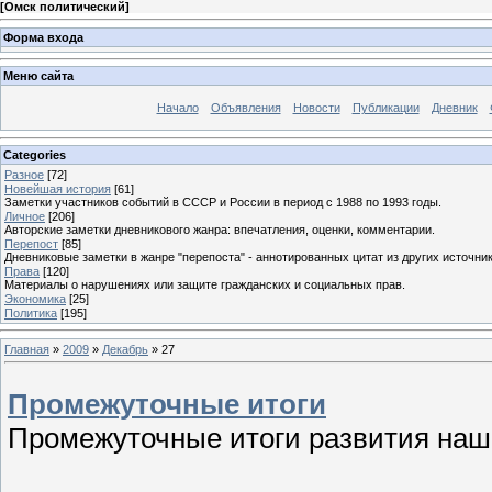
[
Омск политический
]
Форма входа
Меню сайта
Начало
Объявления
Новости
Публикации
Дневник
Categories
Разное
[72]
Новейшая история
[61]
Заметки участников событий в СССР и России в период с 1988 по 1993 годы.
Личное
[206]
Авторские заметки дневникового жанра: впечатления, оценки, комментарии.
Перепост
[85]
Дневниковые заметки в жанре "перепоста" - аннотированных цитат из других источник
Права
[120]
Материалы о нарушениях или защите гражданских и социальных прав.
Экономика
[25]
Политика
[195]
Главная
»
2009
»
Декабрь
»
27
Промежуточные итоги
Промежуточные итоги развития наше