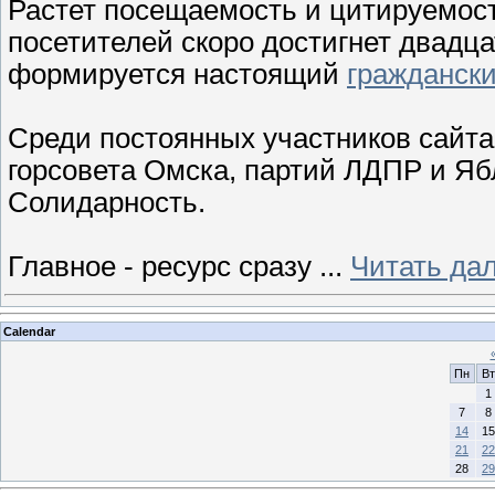
Растет посещаемость и цитируемост
посетителей скоро достигнет двадцат
формируется настоящий
граждански
Среди постоянных участников сайта
горсовета Омска, партий ЛДПР и Яб
Солидарность.
Главное - ресурс сразу
...
Читать да
Calendar
Пн
Вт
1
7
8
14
15
21
22
28
29