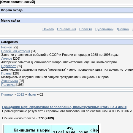
[
Омск политический
]
Форма входа
Меню сайта
Начало
Объявления
Новости
Публикации
Дневник
Categories
Разное
[72]
Новейшая история
[61]
Заметки участников событий в СССР и России в период с 1988 по 1993 годы.
Личное
[206]
Авторские заметки дневникового жанра: впечатления, оценки, комментарии.
Перепост
[85]
Дневниковые заметки в жанре "перепоста" - аннотированных цитат из других источник
Права
[120]
Материалы о нарушениях или защите гражданских и социальных прав.
Экономика
[25]
Политика
[195]
Главная
»
2012
»
Июнь
»
02
Гражданин мэр: справочное голосование, промежуточные итоги на 3 июня
Промежуточные результаты справочного голосования по состоянию на 00:15 03.06.2
Общее число голосов -
772 (+109)
.