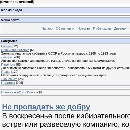
[
Омск политический
]
Форма входа
Меню сайта
Начало
Объявления
Новости
Публикации
Дневник
Categories
Разное
[72]
Новейшая история
[61]
Заметки участников событий в СССР и России в период с 1988 по 1993 годы.
Личное
[206]
Авторские заметки дневникового жанра: впечатления, оценки, комментарии.
Перепост
[85]
Дневниковые заметки в жанре "перепоста" - аннотированных цитат из других источник
Права
[120]
Материалы о нарушениях или защите гражданских и социальных прав.
Экономика
[25]
Политика
[195]
Главная
»
2012
»
Июнь
»
18
Не пропадать же добру
В воскресенье после избирательного
встретили развеселую компанию, к