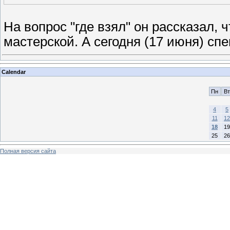
На вопрос "где взял" он рассказал, 
мастерской. А сегодня (17 июня) сп
Calendar
Пн
Вт
4
5
11
12
18
19
25
26
Полная версия сайта