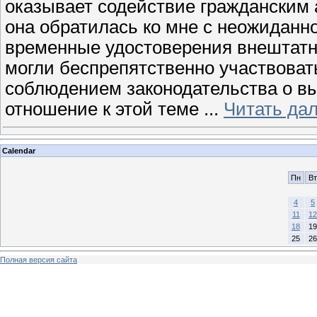
оказывает содействие гражданским
она обратилась ко мне с неожиданн
временные удостоверения внештатн
могли беспрепятственно участвоват
соблюдением законодательства о вы
отношение к этой теме
...
Читать да
Calendar
Пн
Вт
4
5
11
12
18
19
25
26
Полная версия сайта