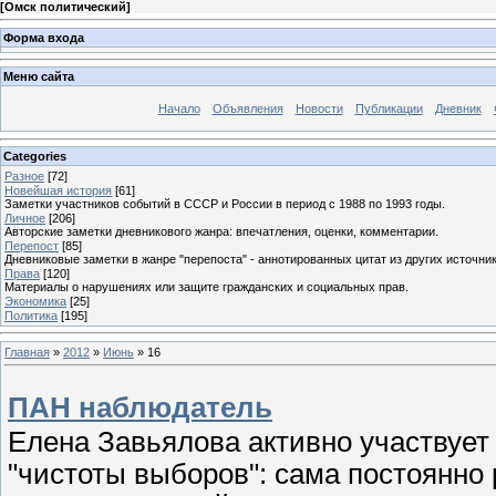
[
Омск политический
]
Форма входа
Меню сайта
Начало
Объявления
Новости
Публикации
Дневник
Categories
Разное
[72]
Новейшая история
[61]
Заметки участников событий в СССР и России в период с 1988 по 1993 годы.
Личное
[206]
Авторские заметки дневникового жанра: впечатления, оценки, комментарии.
Перепост
[85]
Дневниковые заметки в жанре "перепоста" - аннотированных цитат из других источник
Права
[120]
Материалы о нарушениях или защите гражданских и социальных прав.
Экономика
[25]
Политика
[195]
Главная
»
2012
»
Июнь
»
16
ПАН наблюдатель
Елена Завьялова активно участвует
"чистоты выборов": сама постоянно