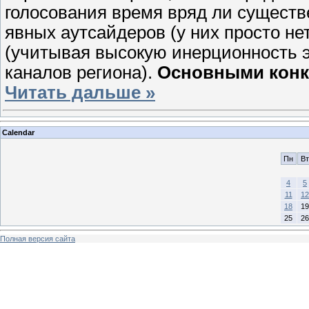
голосования время вряд ли существ
явных аутсайдеров (у них просто нет
(учитывая высокую инерционность 
каналов региона).
Основными конк
Читать дальше »
Calendar
Пн
Вт
4
5
11
12
18
19
25
26
Полная версия сайта