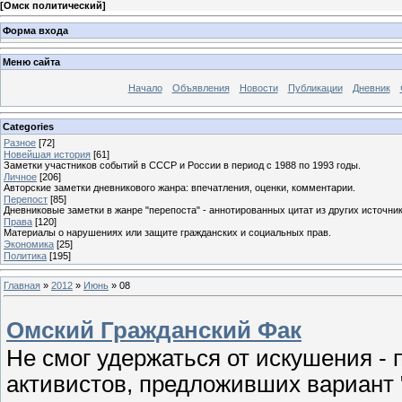
[
Омск политический
]
Форма входа
Меню сайта
Начало
Объявления
Новости
Публикации
Дневник
Categories
Разное
[72]
Новейшая история
[61]
Заметки участников событий в СССР и России в период с 1988 по 1993 годы.
Личное
[206]
Авторские заметки дневникового жанра: впечатления, оценки, комментарии.
Перепост
[85]
Дневниковые заметки в жанре "перепоста" - аннотированных цитат из других источник
Права
[120]
Материалы о нарушениях или защите гражданских и социальных прав.
Экономика
[25]
Политика
[195]
Главная
»
2012
»
Июнь
»
08
Омский Гражданский Фак
Не смог удержаться от искушения -
активистов, предложивших вариант 