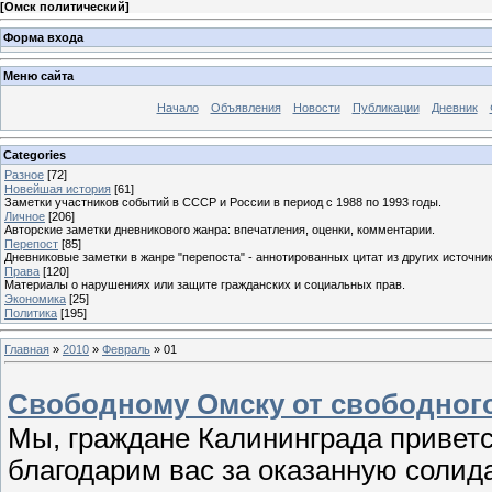
[
Омск политический
]
Форма входа
Меню сайта
Начало
Объявления
Новости
Публикации
Дневник
Categories
Разное
[72]
Новейшая история
[61]
Заметки участников событий в СССР и России в период с 1988 по 1993 годы.
Личное
[206]
Авторские заметки дневникового жанра: впечатления, оценки, комментарии.
Перепост
[85]
Дневниковые заметки в жанре "перепоста" - аннотированных цитат из других источник
Права
[120]
Материалы о нарушениях или защите гражданских и социальных прав.
Экономика
[25]
Политика
[195]
Главная
»
2010
»
Февраль
»
01
Свободному Омску от свободног
Мы, граждане Калининграда приветс
благодарим вас за оказанную солида