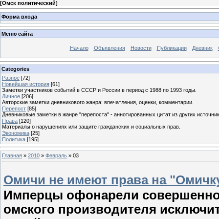
[
Омск политический
]
Форма входа
Меню сайта
Начало
Объявления
Новости
Публикации
Дневник
Categories
Разное
[72]
Новейшая история
[61]
Заметки участников событий в СССР и России в период с 1988 по 1993 годы.
Личное
[206]
Авторские заметки дневникового жанра: впечатления, оценки, комментарии.
Перепост
[85]
Дневниковые заметки в жанре "перепоста" - аннотированных цитат из других источник
Права
[120]
Материалы о нарушениях или защите гражданских и социальных прав.
Экономика
[25]
Политика
[195]
Главная
»
2010
»
Февраль
»
03
Омичи не имеют права на "Омичк
Имперцы офонарели совершенно:
омского производителя исключит