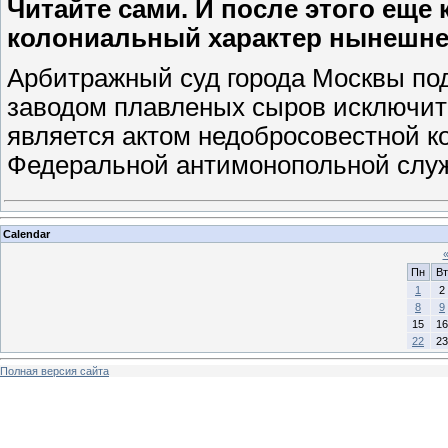
Читайте сами. И после этого еще 
колониальный характер нынешне
Арбитражный суд города Москвы по
заводом плавленых сыров исключит
является актом недобросовестной к
Федеральной антимонопольной слу
Calendar
Пн
Вт
1
2
8
9
15
16
22
23
Полная версия сайта