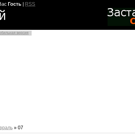
Вас
Гость
|
RSS
й
обильная версия
враль
»
07