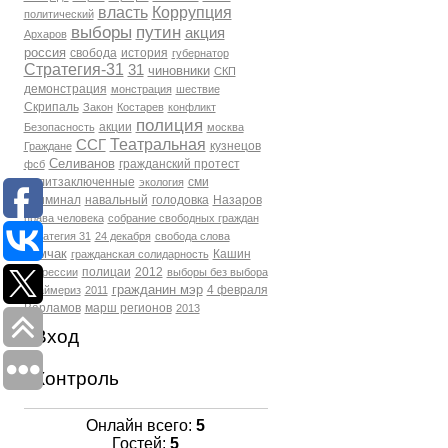
власть
Коррупция
политический
выборы
путин
акция
Архаров
россия
свобода
история
губернатор
Стратегия-31
31
чиновники
СКП
демонстрация
монстрация
шествие
Скрипаль
Закон
Костарев
конфликт
полиция
акции
Безопасность
москва
Театральная
ССГ
кузнецов
Граждане
Селиванов
гражданский протест
фсб
политзаключенные
сми
экология
Криминал
навальный
голодовка
Назаров
права человека
собрание свободных граждан
Стратегия 31
24 декабря
свобода слова
Томчак
Кашин
гражданская солидарность
полицаи
2012
репрессии
выборы без выбора
гражданин мэр
4 февраля
Праймериз
2011
Варламов
марш регионов
2013
Вход
Контроль
Онлайн всего:
5
Гостей:
5