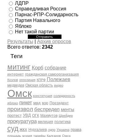
ЛДПР
Справедливая Россия
Парнас-РПР-Солидарность
Партия Навального
Яблоко
Нет такой партии
Результаты
|
Архив опросов
Всего ответов:
2342
Теги
митинг
Корб
собрание
интернет
гражданская самоорганизация
Полежаев
Козлов
оппозиция
КПРФ
медведев
Омская область
видео
Омск
конституция
солидарность
пикет
мвд
мэр
Президент
яблоко
произвол
беспредел
менты
протест
УВД
ОГК
Махмутов
Шрейдер
прокуратура
милиция
политика
суд
жкх
права
Нургалиев
лдпр
Украина
площадь
мэрия
тарифы
Калганов
Омск