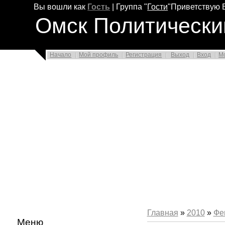
Вы вошли как
Гость
|
Группа
"
Гости
"
Приветствую 
Омск Политически
Начало
Мой профиль
Регистрация
Выход
Вход
М
Главная
»
2010
»
Фе
Меню