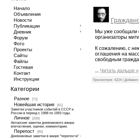
Начало
Объявления
Гражданс
Новости
Публикации
Мы уже сообщали о
Дневник
организаторы мити
Форум
Фото
К сожалению, с не
Проекты
оглашения на масс
Сайты
свободным гражда
Файлы
Гостевая
...
Читать дальше »
Контакт
Инструкции
Просмотров: 4224 | Добавил
Категории
Разное
[72]
Новейшая история
[61]
Заметки участников событий в СССР и
России в период с 1988 по 1993 годы.
Личное
[206]
Авторские заметки дневникового жанра:
впечатления, оценки, комментарии.
Перепост
[85]
Дневниковые заметки в жанре "перепоста" -