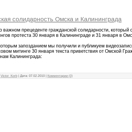
кая солидарность Омска и Калининграда
 важном прецеденте гражданской солидарности, который 
нгов протеста 30 января в Калининграде и 31 января в Омс
которым запозданием мы получили и публикуем видеозапис
овом митинге 30 января текста приветствия от Омской Гр
нам Калининграда:
:
Victor_Korb
| Дата:
07.02.2010
|
Комментарии (0)