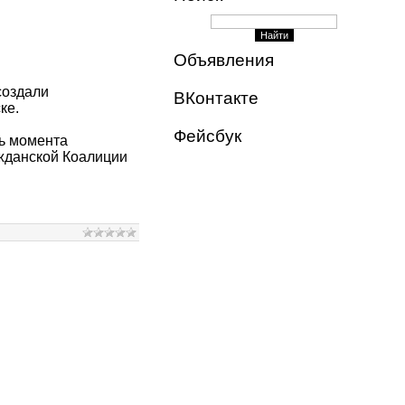
Объявления
создали
ВКонтакте
ке.
Фейсбук
ь момента
ажданской Коалиции