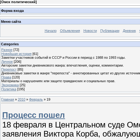
[
Омск политический
]
Форма входа
Меню сайта
Начало
Объявления
Новости
Публикации
Дневник
Categories
Разное
[72]
Новейшая история
[61]
Заметки участников событий в СССР и России в период с 1988 по 1993 годы.
Личное
[206]
Авторские заметки дневникового жанра: впечатления, оценки, комментарии.
Перепост
[85]
Дневниковые заметки в жанре "перепоста" - аннотированных цитат из других источник
Права
[120]
Материалы о нарушениях или защите гражданских и социальных прав.
Экономика
[25]
Политика
[195]
Главная
»
2010
»
Февраль
»
19
Процесс пошел
18 февраля в Центральном суде Омс
заявления Виктора Корба, обжалующ