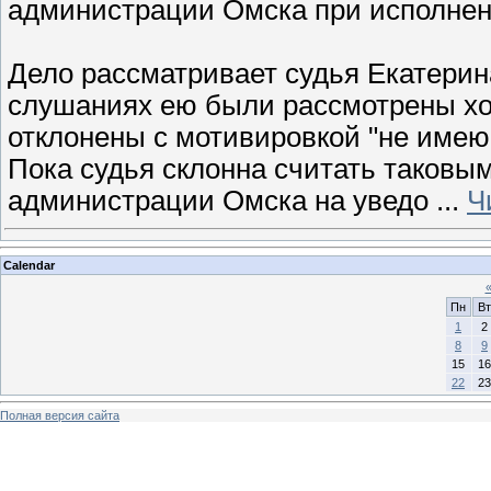
администрации Омска при исполнени
Дело рассматривает судья Екатери
слушаниях ею были рассмотрены хо
отклонены с мотивировкой "не имею
Пока судья склонна считать таковы
администрации Омска на уведо
...
Ч
Calendar
Пн
Вт
1
2
8
9
15
16
22
23
Полная версия сайта