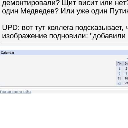
демонтировали? Щит висит или нет?
один Медведев? Или уже один Пути
UPD: вот тут коллега подсказывает,
изображение подновили: "добавили 
Calendar
Пн
Вт
1
2
8
9
15
16
22
23
Полная версия сайта