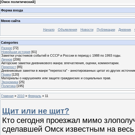
[
Омск политический
]
Форма входа
Меню сайта
Начало
Объявления
Новости
Публикации
Дневник
Categories
Разное
[72]
Новейшая история
[61]
Заметки участников событий в СССР и России в период с 1988 по 1993 годы.
Личное
[206]
Авторские заметки дневникового жанра: впечатления, оценки, комментарии.
Перепост
[85]
Дневниковые заметки в жанре "перепоста" - аннотированных цитат из других источник
Права
[120]
Материалы о нарушениях или защите гражданских и социальных прав.
Экономика
[25]
Политика
[195]
Главная
»
2010
»
Февраль
»
11
Щит или не щит?
Кто сегодня проезжал мимо злополу
сделавшей Омск известным на весь