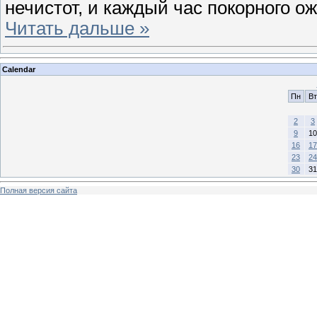
нечистот, и каждый час покорного о
Читать дальше »
Calendar
Пн
Вт
2
3
9
10
16
17
23
24
30
31
Полная версия сайта