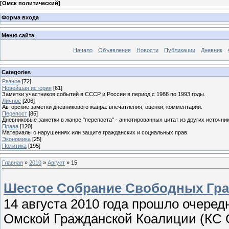
[
Омск политический
]
Форма входа
Меню сайта
Начало
Объявления
Новости
Публикации
Дневник
Categories
Разное
[72]
Новейшая история
[61]
Заметки участников событий в СССР и России в период с 1988 по 1993 годы.
Личное
[206]
Авторские заметки дневникового жанра: впечатления, оценки, комментарии.
Перепост
[85]
Дневниковые заметки в жанре "перепоста" - аннотированных цитат из других источник
Права
[120]
Материалы о нарушениях или защите гражданских и социальных прав.
Экономика
[25]
Политика
[195]
Главная
»
2010
»
Август
»
15
Шестое Собрание Свободных Гра
14 августа 2010 года прошло очере
Омской Гражданской Коалиции (КС 