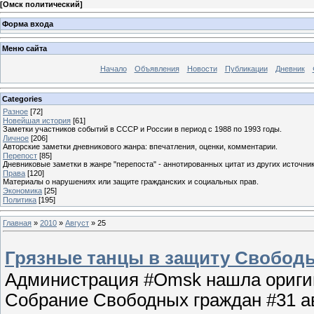
[
Омск политический
]
Форма входа
Меню сайта
Начало
Объявления
Новости
Публикации
Дневник
Categories
Разное
[72]
Новейшая история
[61]
Заметки участников событий в СССР и России в период с 1988 по 1993 годы.
Личное
[206]
Авторские заметки дневникового жанра: впечатления, оценки, комментарии.
Перепост
[85]
Дневниковые заметки в жанре "перепоста" - аннотированных цитат из других источник
Права
[120]
Материалы о нарушениях или защите гражданских и социальных прав.
Экономика
[25]
Политика
[195]
Главная
»
2010
»
Август
»
25
Грязные танцы в защиту Свобод
Администрация #Omsk нашла оригин
Собрание Свободных граждан #31 ав