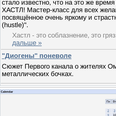
стало известно, что на это же врем
ХАСТЛ! Мастер-класс для всех жел
посвящённое очень яркому и страс
(hustle)".
Хастл - это соблазнение, это гр
дальше »
"Диогены" поневоле
Сюжет Первого канала о жителях Ом
металлических бочках.
Calendar
Пн
Вт
2
3
9
10