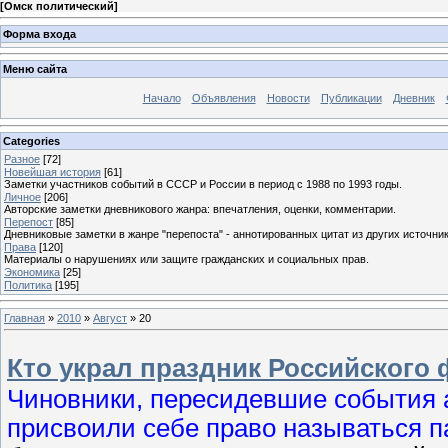
[
Омск политический
]
Форма входа
Меню сайта
Начало
Объявления
Новости
Публикации
Дневник
Categories
Разное
[72]
Новейшая история
[61]
Заметки участников событий в СССР и России в период с 1988 по 1993 годы.
Личное
[206]
Авторские заметки дневникового жанра: впечатления, оценки, комментарии.
Перепост
[85]
Дневниковые заметки в жанре "перепоста" - аннотированных цитат из других источник
Права
[120]
Материалы о нарушениях или защите гражданских и социальных прав.
Экономика
[25]
Политика
[195]
Главная
»
2010
»
Август
»
20
Кто украл праздник Российского 
Чиновники, пересидевшие события ав
присвоили себе право называться па