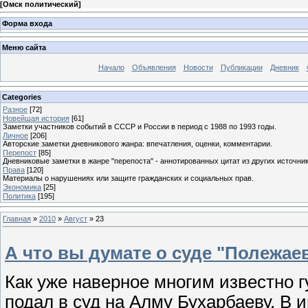
[
Омск политический
]
Форма входа
Меню сайта
Начало
Объявления
Новости
Публикации
Дневник
Categories
Разное
[72]
Новейшая история
[61]
Заметки участников событий в СССР и России в период с 1988 по 1993 годы.
Личное
[206]
Авторские заметки дневникового жанра: впечатления, оценки, комментарии.
Перепост
[85]
Дневниковые заметки в жанре "перепоста" - аннотированных цитат из других источник
Права
[120]
Материалы о нарушениях или защите гражданских и социальных прав.
Экономика
[25]
Политика
[195]
Главная
»
2010
»
Август
»
23
А что вы думате о суде "Полежае
Как уже наверное многим известно 
подал в суд на Алму Бухарбаеву. В