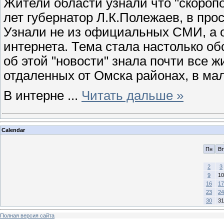
Жители области узнали что "скороп
лет губернатор Л.К.Полежаев, в про
Узнали не из официальных СМИ, а о
интернета. Тема стала настолько об
об этой "новости" знала почти все ж
отдаленных от Омска районах, в ма
В интерне
...
Читать дальше »
Calendar
Пн
Вт
2
3
9
10
16
17
23
24
30
31
Полная версия сайта