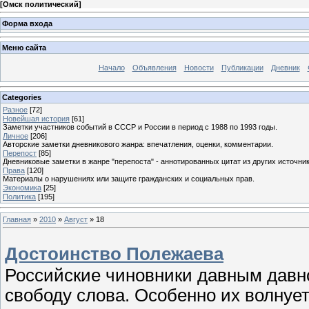
[
Омск политический
]
Форма входа
Меню сайта
Начало
Объявления
Новости
Публикации
Дневник
Categories
Разное
[72]
Новейшая история
[61]
Заметки участников событий в СССР и России в период с 1988 по 1993 годы.
Личное
[206]
Авторские заметки дневникового жанра: впечатления, оценки, комментарии.
Перепост
[85]
Дневниковые заметки в жанре "перепоста" - аннотированных цитат из других источник
Права
[120]
Материалы о нарушениях или защите гражданских и социальных прав.
Экономика
[25]
Политика
[195]
Главная
»
2010
»
Август
»
18
Достоинство Полежаева
Российские чиновники давным давн
свободу слова. Особенно их волнует