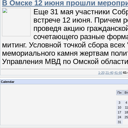
В Омске 12 июня прошли меропр
Еще 31 мая участники Соб
встрече 12 июня. Причем 
проведя акцию гражданско
сочетающего разные форма
митинг. Условной точкой сбора всех
мемориального камня жертвам полит
Управления МВД по Омской области
1-20
21-40
41-60
61-
Calendar
Пн
Вт
3
4
10
11
17
18
24
25
31