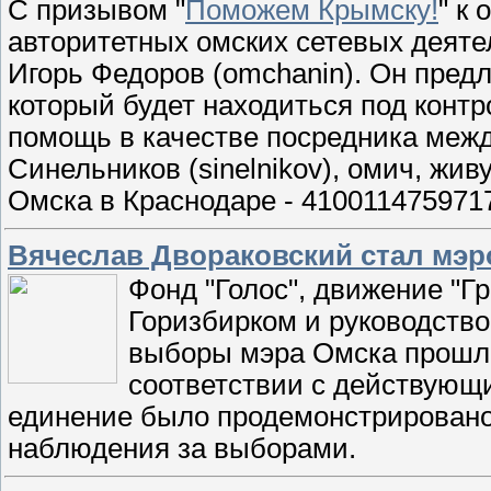
С призывом "
Поможем Крымску!
" к
авторитетных омских сетевых деятел
Игорь Федоров (omchanin). Он пред
который будет находиться под конт
помощь в качестве посредника меж
Синельников (sinelnikov), омич, жи
Омска в Краснодаре - 410011475971
Вячеслав Двораковский стал мэр
Фонд "Голос", движение "Г
Горизбирком и руководство
выборы мэра Омска прошли
соответствии с действующ
единение было продемонстрировано 
наблюдения за выборами.