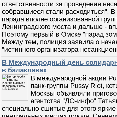
ответственности за проведение нес
собравшиеся стали расходиться". В 
парада вполне организованной гру
Ленинградского моста и дальше - вп
Поэтому первый в Омске "парад зом
Между тем, полиция заявила о нач
"истинного организатора несанкцион
В Международный день солидарно
в балаклавах
В международной акции Pus
панк-группы Pussy Riot, к
Москвы объявляли пригово
агентства "ДО-инфо" Татья
специально сшитые для этого яркие
центральных местах города. Сначал