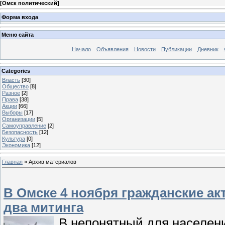
[
Омск политический
]
Форма входа
Меню сайта
Начало
Объявления
Новости
Публикации
Дневник
Categories
Власть
[30]
Общество
[8]
Разное
[2]
Права
[38]
Акции
[66]
Выборы
[17]
Организации
[5]
Самоуправление
[2]
Безопасность
[12]
Культура
[0]
Экономика
[12]
Главная
»
Архив материалов
В Омске 4 ноября гражданские а
два митинга
В непонятный для населени