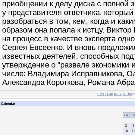
приобщении к делу диска с полной 
у представителя ответчика, которы
разобраться в том, кем, когда и как
образом она попала к истцу. Виктор
на процесс в качестве эксперта одн
Сергея Евсеенко. И вновь предложи
известных деятелей, способных по
утверждение о "развале экономики 
числе: Владимира Исправникова, О
Александра Короткова, Романа Абра
1-20
21-40
41-60
61-80
8
Calendar
Пн
Вт
3
4
10
11