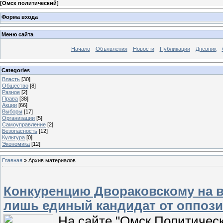
[
Омск политический
]
Форма входа
Меню сайта
Начало
Объявления
Новости
Публикации
Дневник
Categories
Власть
[30]
Общество
[8]
Разное
[2]
Права
[38]
Акции
[66]
Выборы
[17]
Организации
[5]
Самоуправление
[2]
Безопасность
[12]
Культура
[0]
Экономика
[12]
Главная
»
Архив материалов
Конкуренцию Двораковскому на в
лишь единый кандидат от оппоз
На сайте "Омск Политичес