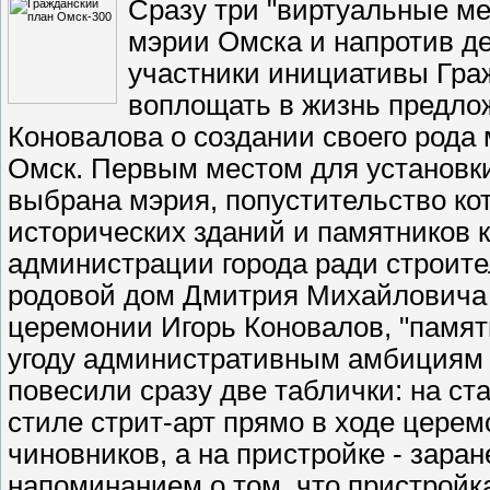
Сразу три "виртуальные м
мэрии Омска и напротив д
участники инициативы Гра
воплощать в жизнь предлож
Коновалова о создании своего рода
Омск. Первым местом для установки
выбрана мэрия, попустительство ко
исторических зданий и памятников 
администрации города ради строите
родовой дом Дмитрия Михайловича 
церемонии Игорь Коновалов, "памят
угоду административным амбициям 
повесили сразу две таблички: на ста
стиле стрит-арт прямо в ходе церем
чиновников, а на пристройке - зара
напоминанием о том, что пристройк